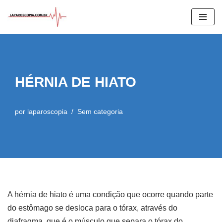
Pular
para
o
conteúdo
HÉRNIA DE HIATO
por
laparoscopia
Sem categoria
A hérnia de hiato
é uma condição que ocorre quando parte
do estômago se desloca para o tórax, através do
diafragma, que é o músculo que separa o tórax do