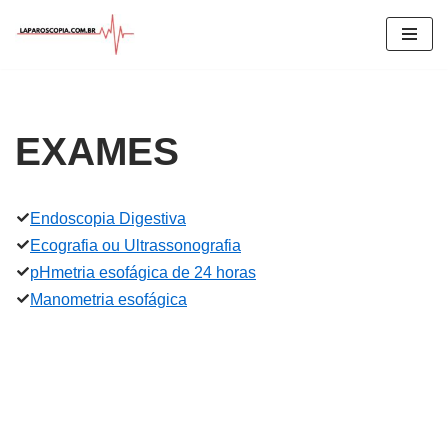
Pular
para
o
conteúdo
EXAMES
Endoscopia Digestiva
Ecografia ou Ultrassonografia
pHmetria esofágica de 24 horas
Manometria esofágica